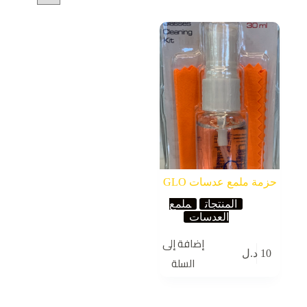
حزمة ملمع عدسات GLO
المنتجات
ملمع
العدسات
إضافة إلى
10
د.ل
السلة