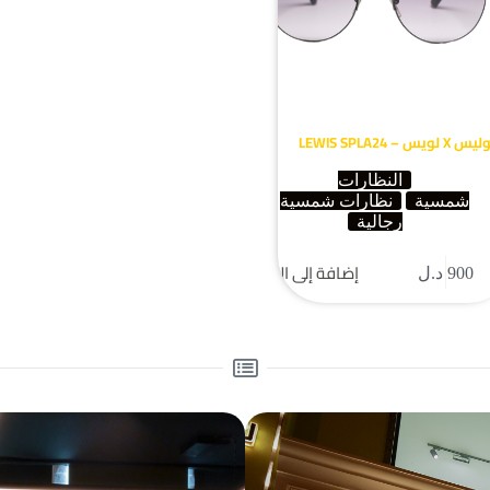
س X لويس – LEWIS SPLA24
النظارات
شمسية
نظارات شمسية
رجالية
إضافة إلى السلة
900
د.ل