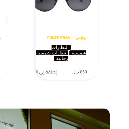
بوليس – POLICE SPL891
بولي
النظارات
شمسية
نظارات شمسية
رجالية
إضافة إلى السلة
850
د.ل