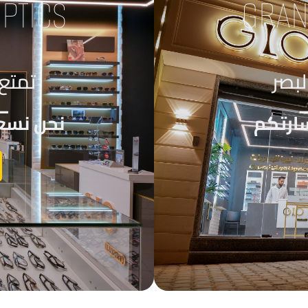
PTICS
GRAN
لبصر
تمتع 
_
ارتكم
نحن نسعد