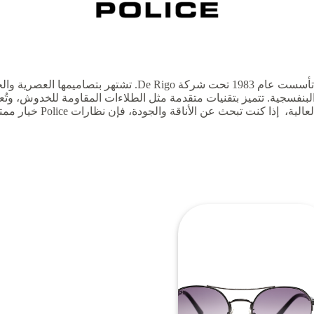
نظارات Police الشمسية هي علامة تجارية إيطالية تأسست عام 1983
نفسجية. تتميز بتقنيات متقدمة مثل الطلاءات المقاومة للخدوش، وتُعر
ذا كنت تبحث عن الأناقة والجودة، فإن نظارات Police خيار ممتاز.