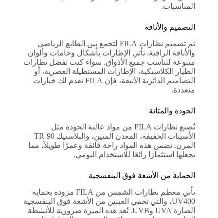
المناسبات.
التصميم والأناقة
تم تصميم نظارات FILA لتجمع بين الطابع الرياضي
والأناقة الراقية. تأتي الإطارات بأشكال وخامات وألوان
متنوعة لتناسب جميع الأذواق. سواء كنت تفضل نظارات
الطيار الكلاسيكية، الإطارات المستطيلة العصرية، أو
التصاميم الدائرية الأنيقة، فإن FILA تقدم لك خيارات
متعددة.
الجودة والمتانة
تُصنع نظارات FILA من مواد عالية الجودة مثل
الأسيتات الخفيفة، المعدن المتين، والبلاستيك TR-90
المرن. تضمن هذه المواد راحة فائقة وعمرًا طويلاً، مما
يجعلها استثمارًا رائعًا للاستخدام اليومي.
الحماية من الأشعة فوق البنفسجية
تأتي معظم نظارات الشمس من FILA مزودة بحماية
UV400، والتي تحمي العينين من الأشعة فوق البنفسجية
الضارة UVA وUVB. تُعد هذه الميزة ضرورية للأنشطة