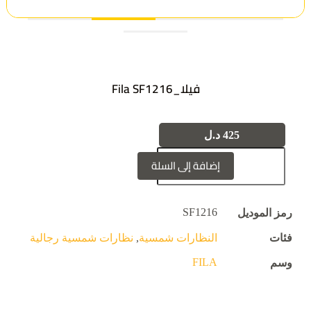
فيلا_Fila SF1216
425
د.ل
إضافة إلى السلة
SF1216
رمز الموديل
فئات
النظارات شمسية
,
نظارات شمسية رجالية
FILA
وسم