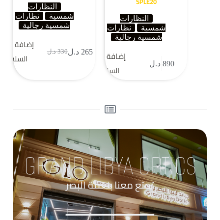
SPLE20
النظارات
شمسية
نظارات
النظارات
شمسية رجالية
شمسية
نظارات
شمسية رجالية
إضافة إلى
265
د.ل
330
د.ل
إضافة إلى
السلة
890
د.ل
السلة
GRAND LIBYA OPTICS
تمتع معنا بنعمة البصر
____________