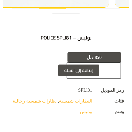
بوليس – POLICE SPLl81
850
د.ل
إضافة إلى السلة
SPLl81
رمز الموديل
فئات
النظارات شمسية
,
نظارات شمسية رجالية
وسم
بوليس