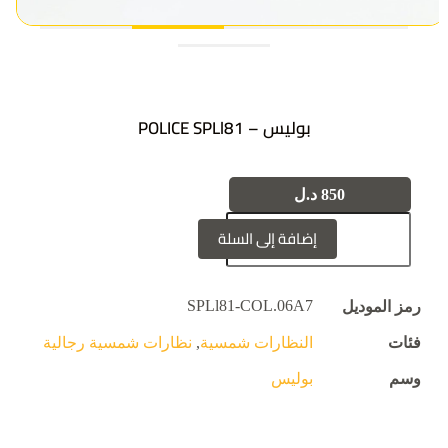
بوليس – POLICE SPLl81
850
د.ل
إضافة إلى السلة
SPLl81-COL.06A7
رمز الموديل
فئات
النظارات شمسية
,
نظارات شمسية رجالية
وسم
بوليس