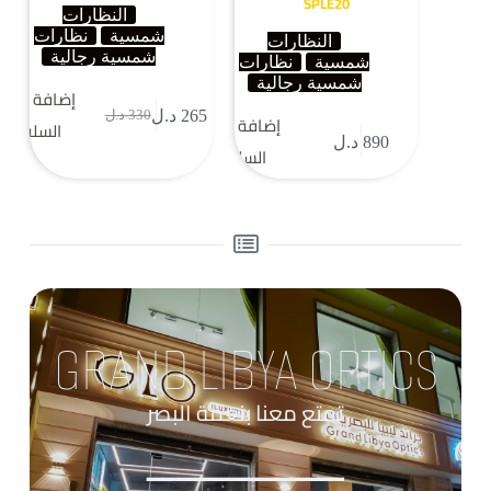
SPLE20
النظارات
شمسية
نظارات
النظارات
شمسية رجالية
شمسية
نظارات
شمسية رجالية
إضافة إلى
265
د.ل
330
د.ل
إضافة إلى
السلة
890
د.ل
السلة
GRAND LIBYA OPTICS
تمتع معنا بنعمة البصر
____________