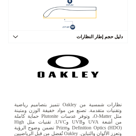
دليل حجم إطار النظارات
نظارات شمسية من Oakley تتميز بتصاميم رياضية
وتقنيات متقدمة. تصنع من مواد خفيفة الوزن ومتينة
مثل O-Matter، وتوفر عدسات Plutonite حماية كاملة
من أشعة UVA وUVB وUVC. تقنيات مثل High
Definition Optics (HDO) وPrizm تضمن وضوح الرؤية
وتعزز الألوان والتباين. Oakley تُفضل من قبل الرياضيين