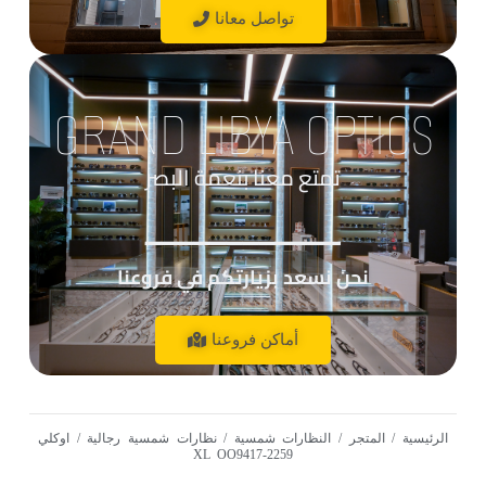
تواصل معانا
GRAND LIBYA OPTICS
تمتع معنا بنعمة البصر
____________
نحن نسعد بزيارتكم في فروعنا
أماكن فروعنا
الرئيسية
/
المتجر
/
النظارات شمسية
/
نظارات شمسية رجالية
/ اوكلي
XL OO9417-2259