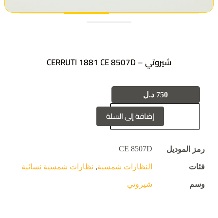
شيروتي – CERRUTI 1881 CE 8507D
750
د.ل
إضافة إلى السلة
CE 8507D
رمز الموديل
فئات
النظارات شمسية
,
نظارات شمسية نسائية
وسم
شيروتي