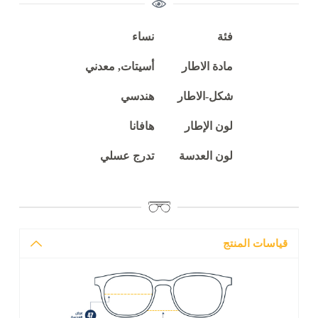
فئة
نساء
مادة الاطار
أسيتات, معدني
شكل-الاطار
هندسي
لون الإطار
هافانا
لون العدسة
تدرج عسلي
قياسات المنتج