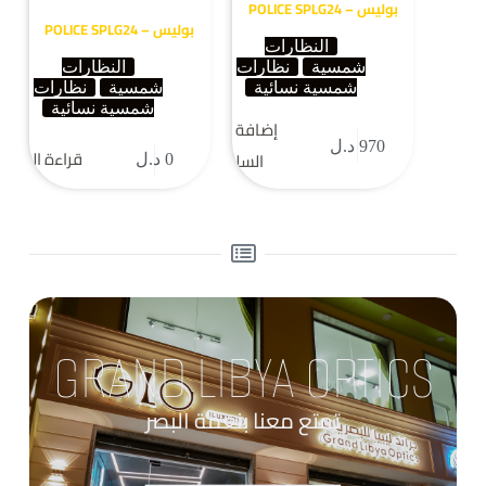
بوليس – POLICE SPLG24
بوليس – POLICE SPLG24
النظارات
شمسية
نظارات
النظارات
شمسية نسائية
شمسية
نظارات
شمسية نسائية
إضافة إلى
970
د.ل
قراءة المزيد
السلة
0
د.ل
GRAND LIBYA OPTICS
تمتع معنا بنعمة البصر
____________