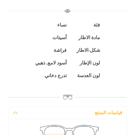
فئة
نساء
مادة الاطار
أسيتات
شكل-الاطار
فراشة
لون الإطار
أسود لامع, ذهبي
لون العدسة
تدرج دخاني
قياسات المنتج