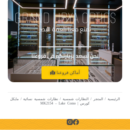
GRAND LIBYA OPTICS
تمتع معنا بنعمة البصر
____________
نحن نسعد بزيارتكم في فروعنا
أماكن فروعنا
الرئيسية
/
المتجر
/
النظارات شمسية
/
نظارات شمسية نسائية
/ مايكل
كورس | MK2154 – Lake Como