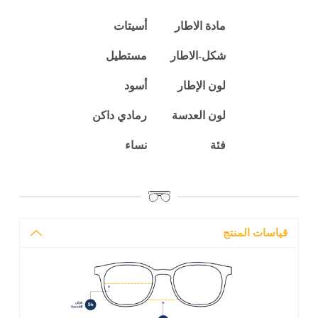
مادة الاطار
أسيتات
شكل-الاطار
مستطيل
لون الإطار
أسود
لون العدسة
رمادي داكن
فئة
نساء
قياسات المنتج