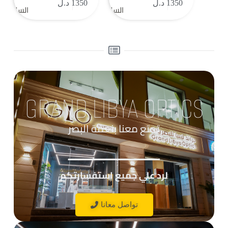
1350
د.ل
1350
د.ل
السلة
السلة
GRAND LIBYA OPTICS
تمتع معنا بنعمة البصر
____________
لرد علي جميع استفسارتكم
تواصل معانا