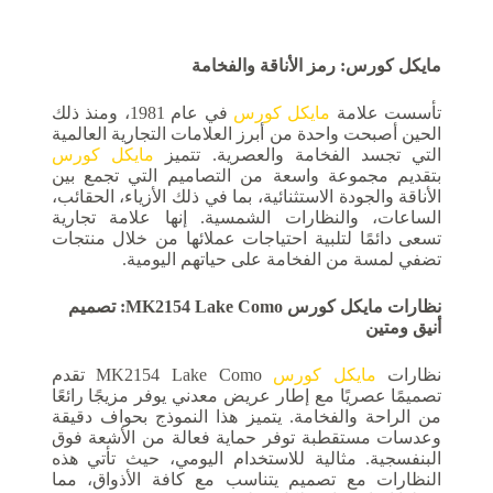
مايكل كورس: رمز الأناقة والفخامة
تأسست علامة
مايكل كورس
في عام 1981، ومنذ ذلك
الحين أصبحت واحدة من أبرز العلامات التجارية العالمية
التي تجسد الفخامة والعصرية. تتميز
مايكل كورس
بتقديم مجموعة واسعة من التصاميم التي تجمع بين
الأناقة والجودة الاستثنائية، بما في ذلك الأزياء، الحقائب،
الساعات، والنظارات الشمسية. إنها علامة تجارية
تسعى دائمًا لتلبية احتياجات عملائها من خلال منتجات
تضفي لمسة من الفخامة على حياتهم اليومية.
نظارات مايكل كورس MK2154 Lake Como: تصميم
أنيق ومتين
نظارات
مايكل كورس
MK2154 Lake Como تقدم
تصميمًا عصريًا مع إطار عريض معدني يوفر مزيجًا رائعًا
من الراحة والفخامة. يتميز هذا النموذج بحواف دقيقة
وعدسات مستقطبة توفر حماية فعالة من الأشعة فوق
البنفسجية. مثالية للاستخدام اليومي، حيث تأتي هذه
النظارات مع تصميم يتناسب مع كافة الأذواق، مما